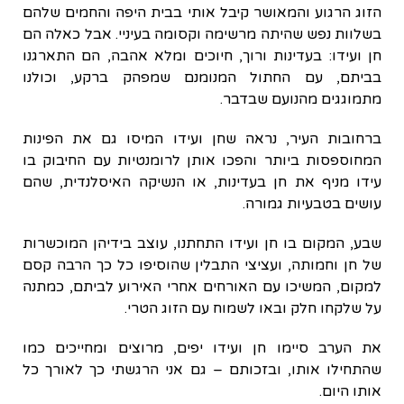
הזוג הרגוע והמאושר קיבל אותי בבית היפה והחמים שלהם
בשלוות נפש שהיתה מרשימה וקסומה בעיניי. אבל כאלה הם
חן ועידו: בעדינות ורוך, חיוכים ומלא אהבה, הם התארגנו
בביתם, עם החתול המנומנם שמפהק ברקע, וכולנו
מתמוגגים מהנועם שבדבר.
ברחובות העיר, נראה שחן ועידו המיסו גם את הפינות
המחוספסות ביותר והפכו אותן לרומנטיות עם החיבוק בו
עידו מניף את חן בעדינות, או הנשיקה האיסלנדית, שהם
עושים בטבעיות גמורה.
שבע, המקום בו חן ועידו התחתנו, עוצב בידיהן המוכשרות
של חן וחמותה, ועציצי התבלין שהוסיפו כל כך הרבה קסם
למקום, המשיכו עם האורחים אחרי האירוע לביתם, כמתנה
על שלקחו חלק ובאו לשמוח עם הזוג הטרי.
את הערב סיימו חן ועידו יפים, מרוצים ומחייכים כמו
שהתחילו אותו, ובזכותם – גם אני הרגשתי כך לאורך כל
אותו היום.